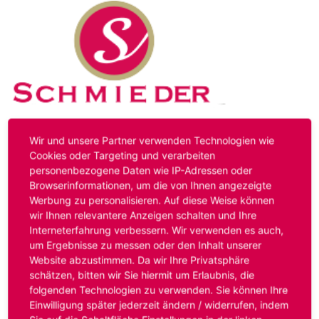
Kontakt
Impressum
Datenschutz
Wir und unsere Partner verwenden Technologien wie
Cookies oder Targeting und verarbeiten
personenbezogene Daten wie IP-Adressen oder
Hinweis:
Das von ihnen aufgerufene Stellenangebot ist
Browserinformationen, um die von Ihnen angezeigte
bereits ausgelaufen. Alternative Stellenanzeigen finden
Werbung zu personalisieren. Auf diese Weise können
Sie unter:
www.schmieder-personal.de/stellenangebote
.
wir Ihnen relevantere Anzeigen schalten und Ihre
Oder Sie bewerben sich
initiativ
und wir suchen für Sie
Interneterfahrung verbessern. Wir verwenden es auch,
passende Stellenangebote.
um Ergebnisse zu messen oder den Inhalt unserer
Website abzustimmen. Da wir Ihre Privatsphäre
schätzen, bitten wir Sie hiermit um Erlaubnis, die
folgenden Technologien zu verwenden. Sie können Ihre
Anmelden
Einwilligung später jederzeit ändern / widerrufen, indem