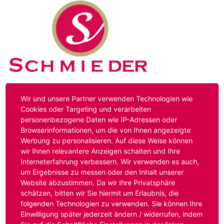
Kontakt
Impressum
Datenschutz
Wir und unsere Partner verwenden Technologien wie
Cookies oder Targeting und verarbeiten
personenbezogene Daten wie IP-Adressen oder
Hinweis:
Das von ihnen aufgerufene Stellenangebot ist
Browserinformationen, um die von Ihnen angezeigte
bereits ausgelaufen. Alternative Stellenanzeigen finden
Werbung zu personalisieren. Auf diese Weise können
Sie unter:
www.schmieder-personal.de/stellenangebote
.
wir Ihnen relevantere Anzeigen schalten und Ihre
Oder Sie bewerben sich
initiativ
und wir suchen für Sie
Interneterfahrung verbessern. Wir verwenden es auch,
passende Stellenangebote.
um Ergebnisse zu messen oder den Inhalt unserer
Website abzustimmen. Da wir Ihre Privatsphäre
schätzen, bitten wir Sie hiermit um Erlaubnis, die
folgenden Technologien zu verwenden. Sie können Ihre
Anmelden
Einwilligung später jederzeit ändern / widerrufen, indem