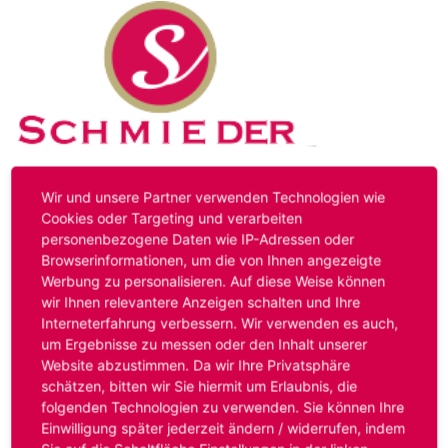
Kontakt
Impressum
Datenschutz
Wir und unsere Partner verwenden Technologien wie
Cookies oder Targeting und verarbeiten
personenbezogene Daten wie IP-Adressen oder
Hinweis:
Das von ihnen aufgerufene Stellenangebot ist
Browserinformationen, um die von Ihnen angezeigte
bereits ausgelaufen. Alternative Stellenanzeigen finden
Werbung zu personalisieren. Auf diese Weise können
Sie unter:
www.schmieder-personal.de/stellenangebote
.
wir Ihnen relevantere Anzeigen schalten und Ihre
Oder Sie bewerben sich
initiativ
und wir suchen für Sie
Interneterfahrung verbessern. Wir verwenden es auch,
passende Stellenangebote.
um Ergebnisse zu messen oder den Inhalt unserer
Website abzustimmen. Da wir Ihre Privatsphäre
schätzen, bitten wir Sie hiermit um Erlaubnis, die
folgenden Technologien zu verwenden. Sie können Ihre
Anmelden
Einwilligung später jederzeit ändern / widerrufen, indem