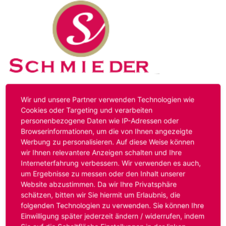
Kontakt
Impressum
Datenschutz
Wir und unsere Partner verwenden Technologien wie
Cookies oder Targeting und verarbeiten
personenbezogene Daten wie IP-Adressen oder
Hinweis:
Das von ihnen aufgerufene Stellenangebot ist
Browserinformationen, um die von Ihnen angezeigte
bereits ausgelaufen. Alternative Stellenanzeigen finden
Werbung zu personalisieren. Auf diese Weise können
Sie unter:
www.schmieder-personal.de/stellenangebote
.
wir Ihnen relevantere Anzeigen schalten und Ihre
Oder Sie bewerben sich
initiativ
und wir suchen für Sie
Interneterfahrung verbessern. Wir verwenden es auch,
passende Stellenangebote.
um Ergebnisse zu messen oder den Inhalt unserer
Website abzustimmen. Da wir Ihre Privatsphäre
schätzen, bitten wir Sie hiermit um Erlaubnis, die
folgenden Technologien zu verwenden. Sie können Ihre
Anmelden
Einwilligung später jederzeit ändern / widerrufen, indem