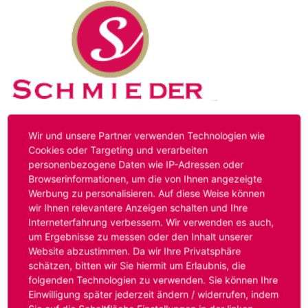
Kontakt
Impressum
Datenschutz
Wir und unsere Partner verwenden Technologien wie
Cookies oder Targeting und verarbeiten
personenbezogene Daten wie IP-Adressen oder
Hinweis:
Das von ihnen aufgerufene Stellenangebot ist
Browserinformationen, um die von Ihnen angezeigte
bereits ausgelaufen. Alternative Stellenanzeigen finden
Werbung zu personalisieren. Auf diese Weise können
Sie unter:
www.schmieder-personal.de/stellenangebote
.
wir Ihnen relevantere Anzeigen schalten und Ihre
Oder Sie bewerben sich
initiativ
und wir suchen für Sie
Interneterfahrung verbessern. Wir verwenden es auch,
passende Stellenangebote.
um Ergebnisse zu messen oder den Inhalt unserer
Website abzustimmen. Da wir Ihre Privatsphäre
schätzen, bitten wir Sie hiermit um Erlaubnis, die
folgenden Technologien zu verwenden. Sie können Ihre
Anmelden
Einwilligung später jederzeit ändern / widerrufen, indem